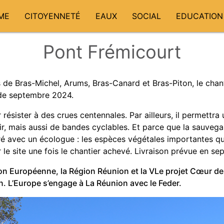
ME
CITOYENNETÉ
EAUX
SOCIAL
EDUCATION
Pont Frémicourt
 de Bras-Michel, Arums, Bras-Canard et Bras-Piton, le chan
 de septembre 2024.
ésister à des crues centennales. Par ailleurs, il permettra 
oir, mais aussi de bandes cyclables. Et parce que la sauveg
boré avec un écologue : les espèces végétales importantes q
r le site une fois le chantier achevé. Livraison prévue en s
ion Européenne, la Région Réunion et la VLe projet Cœur de 
. L’Europe s’engage à La Réunion avec le Feder.