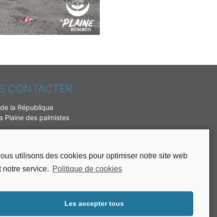
S CONTACTER
de la République
 Plaine des palmistes
 62 51 49 10
 62 51 37 65
ous utilisons des cookies pour optimiser notre site web
t notre service.
Politique de cookies
rie@plaine-des-palmistes.fr
ardi, mercredi et jeudi de :
16h30
Les accepter tous