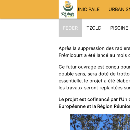
VIE MUNICIPALE
URBANIS
FEDER
TZCLD
PISCINE
Après la suppression des radiers
Frémicourt a été lancé au mois
Ce futur ouvrage est conçu pour r
double sens, sera doté de trott
essentielle, le projet a été éla
les travaux seront replantées su
Le projet est cofinancé par l’Un
Européenne et la Région Réunion