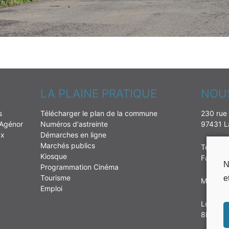
LA PLAINE PRATIQUE
NOU
s
Télécharger le plan de la commune
230 rue 
 Agénor
Numéros d'astreinte
97431 La
ux
Démarches en ligne
Marchés publics
Tél : 02
Kiosque
Fax: 02
N
Programmation Cinéma
Tourisme
e
Mail:
mai
Emploi
Lundi, m
8h00 à 