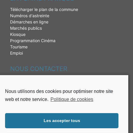
Télécharger le plan de la commune
Numéros d'astreinte
Démarches en ligne
Marchés publics
Kiosque
Programmation Cinéma
Tourisme
Emploi
NOUS CONTACTER
230 rue de la République
97431 La Plaine des palmistes
Nous utilisons des cookies pour optimiser notre site
Tél : 02 62 51 49 10
web et notre service.
Politique de cookies
Fax: 02 62 51 37 65
Mail:
mairie@plaine-des-palmistes.fr
Les accepter tous
Lundi, mardi, mercredi et jeudi de :