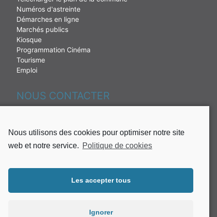
Numéros d'astreinte
Démarches en ligne
Marchés publics
Kiosque
Programmation Cinéma
Tourisme
Emploi
NOUS CONTACTER
230 rue de la République
97431 La Plaine des palmistes
Nous utilisons des cookies pour optimiser notre site
Tél : 02 62 51 49 10
web et notre service.
Politique de cookies
Fax: 02 62 51 37 65
Mail:
mairie@plaine-des-palmistes.fr
Les accepter tous
Lundi, mardi, mercredi et jeudi de :
8h00 à 16h30
Ignorer