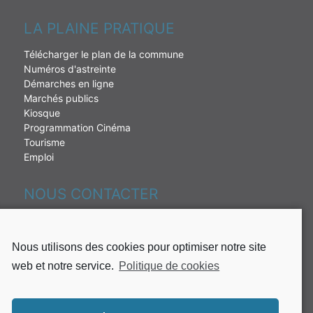
LA PLAINE PRATIQUE
Télécharger le plan de la commune
Numéros d'astreinte
Démarches en ligne
Marchés publics
Kiosque
Programmation Cinéma
Tourisme
Emploi
NOUS CONTACTER
230 rue de la République
97431 La Plaine des palmistes
Nous utilisons des cookies pour optimiser notre site
Tél : 02 62 51 49 10
web et notre service.
Politique de cookies
Fax: 02 62 51 37 65
Mail:
mairie@plaine-des-palmistes.fr