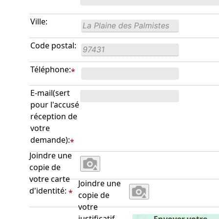
Ville:
Code postal:
Téléphone:
*
E-mail(sert
pour l'accusé
réception de
votre
demande):
*
Joindre une
copie de
votre carte
Joindre une
d'identité:
*
copie de
votre
justificatif
Envoyer votre