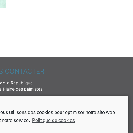
S CONTACTER
de la République
 Plaine des palmistes
 62 51 49 10
 62 51 37 65
ous utilisons des cookies pour optimiser notre site web
t notre service.
Politique de cookies
rie@plaine-des-palmistes.fr