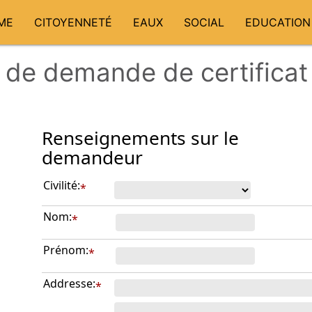
ME
CITOYENNETÉ
EAUX
SOCIAL
EDUCATION
 de demande de certifica
Renseignements sur le
demandeur
Civilité:
*
Nom:
*
Prénom:
*
Addresse:
*