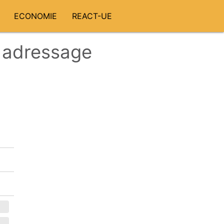
ECONOMIE
REACT-UE
t adressage