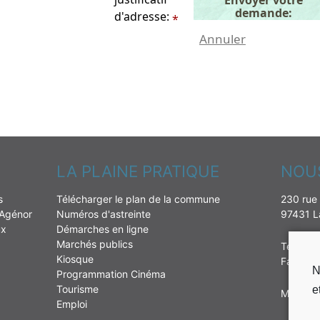
demande:
d'adresse:
*
Annuler
LA PLAINE PRATIQUE
NOU
s
Télécharger le plan de la commune
230 rue 
 Agénor
Numéros d'astreinte
97431 La
ux
Démarches en ligne
Marchés publics
Tél : 02
Kiosque
Fax: 02
N
Programmation Cinéma
Tourisme
e
Mail:
mai
Emploi