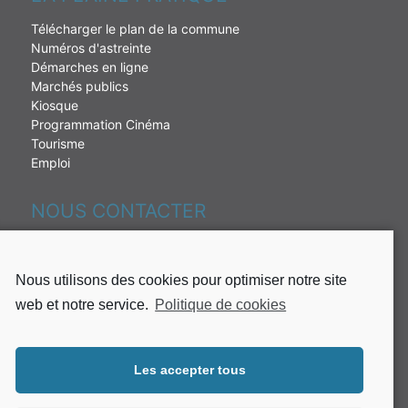
Télécharger le plan de la commune
Numéros d'astreinte
Démarches en ligne
Marchés publics
Kiosque
Programmation Cinéma
Tourisme
Emploi
NOUS CONTACTER
230 rue de la République
97431 La Plaine des palmistes
Nous utilisons des cookies pour optimiser notre site
Tél : 02 62 51 49 10
web et notre service.
Politique de cookies
Fax: 02 62 51 37 65
Mail:
mairie@plaine-des-palmistes.fr
Les accepter tous
Lundi, mardi, mercredi et jeudi de :