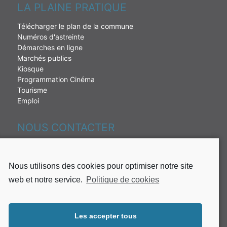
LA PLAINE PRATIQUE
Télécharger le plan de la commune
Numéros d'astreinte
Démarches en ligne
Marchés publics
Kiosque
Programmation Cinéma
Tourisme
Emploi
NOUS CONTACTER
230 rue de la République
97431 La Plaine des palmistes
Nous utilisons des cookies pour optimiser notre site
Tél : 02 62 51 49 10
web et notre service.
Politique de cookies
Fax: 02 62 51 37 65
Mail:
mairie@plaine-des-palmistes.fr
Les accepter tous