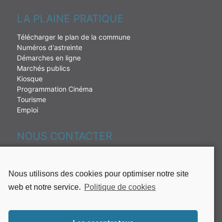
LA PLAINE PRATIQUE
Télécharger le plan de la commune
Numéros d'astreinte
Démarches en ligne
Marchés publics
Kiosque
Programmation Cinéma
Tourisme
Emploi
NOUS CONTACTER
230 rue de la République
97431 La Plaine des palmistes
Nous utilisons des cookies pour optimiser notre site
Tél : 02 62 51 49 10
web et notre service.
Politique de cookies
Fax: 02 62 51 37 65
Mail:
mairie@plaine-des-palmistes.fr